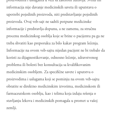
proizvodima i uslugama u vezi sa zaštitom zdravlja. Svrha tih
informacija nije davanje medicinskih saveta ili uputstava o
upotrebi pojedinih proizvoda, niti predstavljanje pojedinih
proizvoda. Ovaj veb-sajt ne sadrži potpune medicinske
informacije i predstavlja dopunu, a ne zamenu, za stručnu
procenu medicinskog osoblja koje se brine o pacijentu pa ga ne
treba shvatiti kao preporuku za bilo kakav program lečenja.
Informacije na ovom veb-sajtu nijedan pacijent ne bi trebalo da
koristi za dijagnostikovanje, odnosno lečenje, zdravstvenog
problema ili bolesti bez konsultacija sa kvalifikovanim
medicinskim osobljem. Za specifične savete i uputstva o
proizvodima i uslugama koji se pominju na ovom veb-sajtu
obratite se direktno medicinskim izvorima, medicinskom ili
farmaceutskom osoblju, kao i telima koja izdaju rešenja o
stavljanju lekova i medicinskih pomagala u promet u vašoj
zemlji.