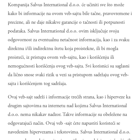
Kompanija Salvus International d.o.o. će učiniti sve što može
kako bi informacije na ovom veb-sajtu bile tačne, pravovremene i
precizne, ali ne daje nikakve garancije o tačnosti ili potpunosti
podataka. Salvus International d.o.o. ovim isključuje svoju
odgovornost za eventualnu netačnost informacija, kao i za svaku
direktnu i/ili indirektnu štetu koja proistekne, ili bi mogla
proisteći, iz pristupa ovom veb-sajtu, kao i korišćenju ili
nemogućnosti korišćenja ovog veb-sajta. Svi korisnici su saglasni
da lično snose svaki rizik u vezi sa pristupom sadržaju ovog veb-
sajta i korišćenjem tog sadržaja.
Ovaj veb-sajt sadrži i informacije trećih strana, kao i hiperveze ka
drugim sajtovima na internetu nad kojima Salvus International
d.o.o. nema nikakav nadzor. Takve informacije su obeležene na
odgovarajući način. Ovaj veb -sajt ćete napustiti koristeći se
navedenim hipervezama i tekstovima. Salvus International d.o.o.