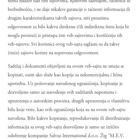
nema nadzor nad tim sajtovima, njihovim sadržajem, tačnošću ili
bezbednošću, i ne daje nikakve garancije o tačnosti informacija ili
drugim karakteristikama takvih sajtova, niti preuzima
odgovornost za bilo kakvu direktnu i/ili indirektnu štetu koja bi
mogla proisteći iz pristupa tim veb-sajtovima i korišćenju tih
veb-sajtova. Svi korisnici ovog veb-sajta saglasni su da takve
(treće) sajtove koriste na sopstvenu odgovornost.
Sadržaj i dokumenti objavljeni na ovom veb-sajtu ne smeju se
kopirati, osim ako služe kao kopije za nekomercijalnu i ličnu
upotrebu. Uz poštovanje navedenog ograničenja, kopiranje je
dozvoljeno samo uz navođenje svih zadržanih napomena i
upozorenja o autorskim pravima, drugih upozorenja o vlasništvu
bilo koje vrste, kao svih ograničenja koja su na ovom veb-sajtu
navedena. Bilo kakvo kopiranje, reprodukovanje ili distribuiranje
informacija sa ovog veb-sajta dozvoljeno je samo uz izričito
odobrenje kompanije Salvus International d.o.o. Žig "M.E.V.