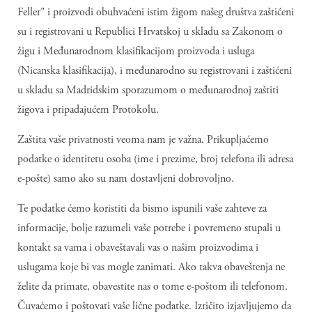
Feller" i proizvodi obuhvaćeni istim žigom našeg društva zaštićeni
su i registrovani u Republici Hrvatskoj u skladu sa Zakonom o
žigu i Međunarodnom klasifikacijom proizvoda i usluga
(Nicanska klasifikacija), i međunarodno su registrovani i zaštićeni
u skladu sa Madridskim sporazumom o međunarodnoj zaštiti
žigova i pripadajućem Protokolu.
Zaštita vaše privatnosti veoma nam je važna. Prikupljaćemo
podatke o identitetu osoba (ime i prezime, broj telefona ili adresa
e-pošte) samo ako su nam dostavljeni dobrovoljno.
Te podatke ćemo koristiti da bismo ispunili vaše zahteve za
informacije, bolje razumeli vaše potrebe i povremeno stupali u
kontakt sa vama i obaveštavali vas o našim proizvodima i
uslugama koje bi vas mogle zanimati. Ako takva obaveštenja ne
želite da primate, obavestite nas o tome e-poštom ili telefonom.
Čuvaćemo i poštovati vaše lične podatke. Izričito izjavljujemo da