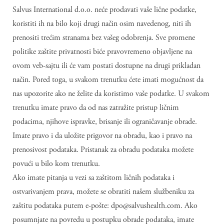
Salvus International d.o.o. neće prodavati vaše lične podatke,
koristiti ih na bilo koji drugi način osim navedenog, niti ih
prenositi trećim stranama bez vašeg odobrenja. Sve promene
politike zaštite privatnosti biće pravovremeno objavljene na
ovom veb-sajtu ili će vam postati dostupne na drugi prikladan
način. Pored toga, u svakom trenutku ćete imati mogućnost da
nas upozorite ako ne želite da koristimo vaše podatke. U svakom
trenutku imate pravo da od nas zatražite pristup ličnim
podacima, njihove ispravke, brisanje ili ograničavanje obrade.
Imate pravo i da uložite prigovor na obradu, kao i pravo na
prenosivost podataka. Pristanak za obradu podataka možete
povući u bilo kom trenutku.
Ako imate pitanja u vezi sa zaštitom ličnih podataka i
ostvarivanjem prava, možete se obratiti našem službeniku za
zaštitu podataka putem e-pošte:
dpo@salvushealth.com
. Ako
posumnjate na povredu u postupku obrade podataka, imate