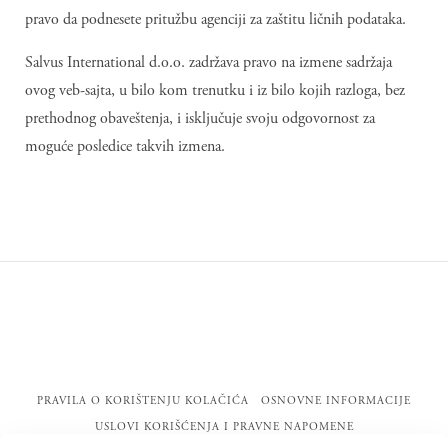
pravo da podnesete pritužbu agenciji za zaštitu ličnih podataka.
Salvus International d.o.o. zadržava pravo na izmene sadržaja
ovog veb-sajta, u bilo kom trenutku i iz bilo kojih razloga, bez
prethodnog obaveštenja, i isključuje svoju odgovornost za
moguće posledice takvih izmena.
PRAVILA O KORIŠTENJU KOLAČIĆA
OSNOVNE INFORMACIJE
USLOVI KORIŠĆENJA I PRAVNE NAPOMENE