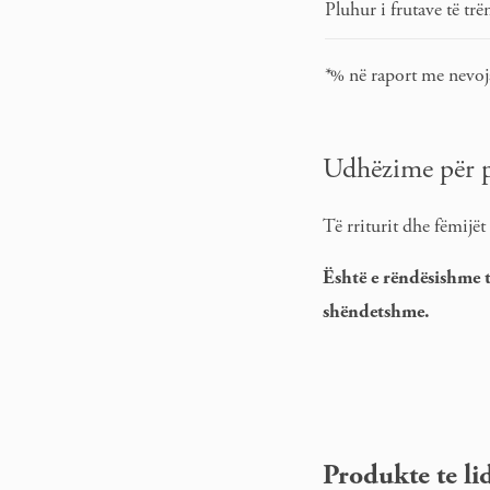
Pluhur i frutave të trën
*
% në raport me nevojat
Udhëzime për 
Të rriturit dhe fëmijët
Është e rëndësishme t
shëndetshme.
Produkte te li