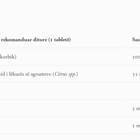
e rekomanduar ditore (1 tabletë)
Sas
skorbik)
50
d i lëkurës së agrumeve (
Citrus spp.
)
55
5 
5 