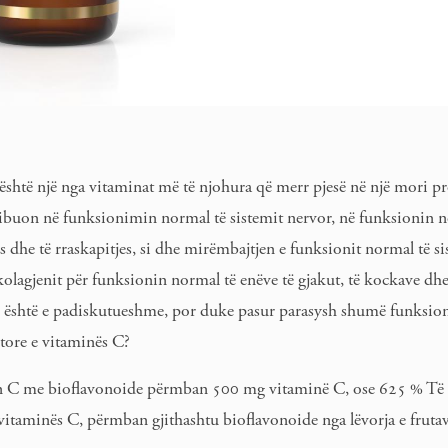
shtë një nga vitaminat më të njohura që merr pjesë në një mori p
ribuon në funksionimin normal të sistemit nervor, në funksionin 
s dhe të rraskapitjes, si dhe mirëmbajtjen e funksionit normal të s
lagjenit për funksionin normal të enëve të gjakut, të kockave dhe
saj është e padiskutueshme, por duke pasur parasysh shumë funksione
tore e vitaminës C?
n C me bioflavonoide përmban 500 mg vitaminë C, ose 625 % Të 
itaminës C, përmban gjithashtu bioflavonoide nga lëvorja e fruta