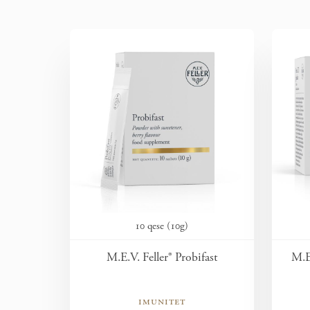
10 qese (10g)
M.E.V. Feller® Probifast
M.E
imunitet