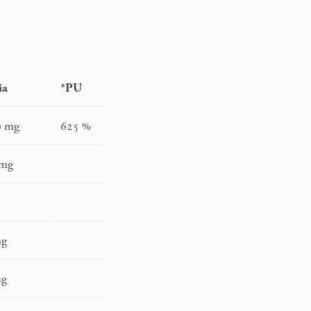
ia
*PU
0 mg
625 %
 mg
mg
mg