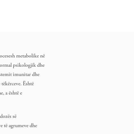
rocesesh metabolike në
normal psikologjik dhe
istemit imunitar dhe
 tëkërceve. Është
, a është e
dozës së
ve të agrumeve dhe