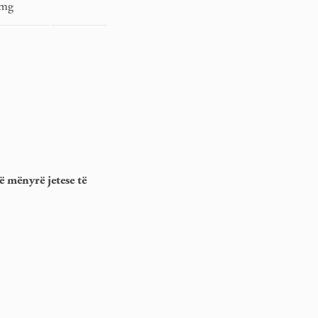
 mg
ë mënyrë jetese të