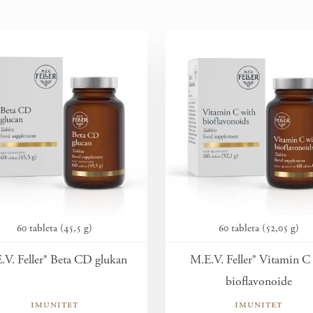
60 tableta (45,5 g)
60 tableta (52,05 g)
.V. Feller® Beta CD glukan
M.E.V. Feller® Vitamin C
bioflavonoide
imunitet
imunitet