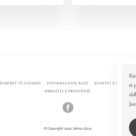
Kjo
RDORIMIT TË COOKIES
INFORMACIONE BAZË
KUSHTET E PËRDORIM
të 
MBROJTJA E PRIVATËSISË
shf
Jam
© Copyright 2020. Salvus d.o.o.