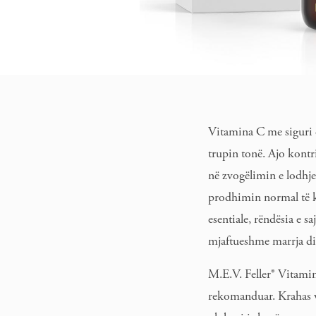
Vitamina C me siguri ë
trupin tonë. Ajo kont
në zvogëlimin e lodhje
prodhimin normal të ko
esentiale, rëndësia e 
mjaftueshme marrja di
M.E.V. Feller® Vitami
rekomanduar. Krahas v