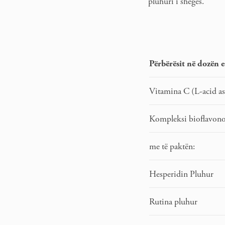
pluhuri i shegës.
Përbërësit në dozën 
Vitamina C (L-acid a
Kompleksi bioflavonoi
me të paktën:
Hesperidin Pluhur
Rutina pluhur