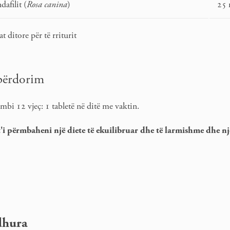
dafilit (
Rosa canina
)
25
 ditore për të rriturit
përdorim
 mbi 12 vjeç: 1 tabletë në ditë me vaktin.
'i përmbaheni një diete të ekuilibruar dhe të larmishme dhe nj
dhura