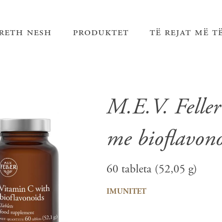
reth nesh
produktet
të rejat më t
M.E.V. Felle
me bioflavon
60 tableta (52,05 g)
imunitet