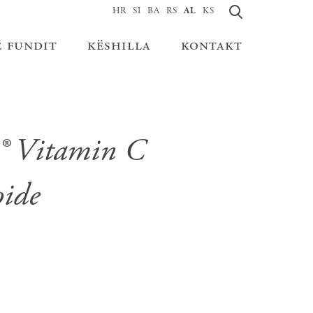
HR
SI
BA
RS
AL
KS
ë fundit
këshilla
kontakt
r® Vitamin C
oide