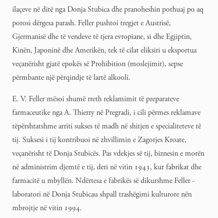
ilaçeve në ditë nga Donja Stubica dhe pranoheshin pothuaj po aq
porosi dërgesa parash. Feller pushtoi tregjet e Austrisë,
Gjermanisë dhe të vendeve të tjera evropiane, si dhe Egjiptin,
Kinën, Japoninë dhe Amerikën, tek të cilat eliksiri u eksportua
veçanërisht gjatë epokës së Prohibition (moslejimit), sepse
përmbante një përqindje të lartë alkooli.
E. V. Feller mësoi shumë rreth reklamimit të preparateve
farmaceutike nga A. Thierry në Pregradi, i cili përmes reklamave
tëpërshtatshme arriti sukses të madh në shitjen e specialiteteve të
tij. Suksesi i tij kontribuoi në zhvillimin e Zagorjes Kroate,
veçanërisht të Donja Stubicës. Pas vdekjes së tij, biznesin e morën
në administrim djemtë e tij, deri në vitin 1943, kur fabrikat dhe
farmacitë u mbyllën. Ndërtesa e fabrikës së dikurshme Feller -
laboratori në Donja Stubicau shpall trashëgimi kulturore nën
mbrojtje në vitin 1994.