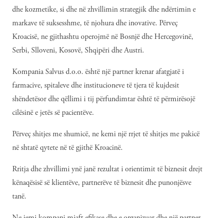
dhe kozmetike, si dhe në zhvillimin strategjik dhe ndërtimin e
markave të suksesshme, të njohura dhe inovative. Përveç
Kroacisë, ne gjithashtu operojmë në Bosnjë dhe Hercegovinë,
Serbi, Slloveni, Kosovë, Shqipëri dhe Austri.
Kompania Salvus d.o.o. është një partner krenar afatgjatë i
farmacive, spitaleve dhe institucioneve të tjera të kujdesit
shëndetësor dhe qëllimi i tij përfundimtar është të përmirësojë
cilësinë e jetës së pacientëve.
Përveç shitjes me shumicë, ne kemi një rrjet të shitjes me pakicë
në shtatë qytete në të gjithë Kroacinë.
Rritja dhe zhvillimi ynë janë rezultat i orientimit të biznesit drejt
kënaqësisë së klientëve, partnerëve të biznesit dhe punonjësve
tanë.
Ne jemi kompani mjaft efikase dhe e organizuar dhe një partner