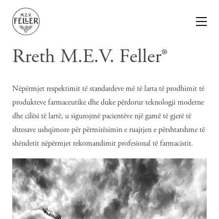
Rreth M.E.V. Feller®
Nëpërmjet respektimit të standardeve më të larta të prodhimit të
produkteve farmaceutike dhe duke përdorur teknologji moderne
dhe cilësi të lartë, u sigurojmë pacientëve një gamë të gjerë të
shtesave ushqimore për përmirësimin e ruajtjen e përshtatshme të
shëndetit nëpërmjet rekomandimit profesional të farmacistit.