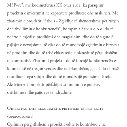
MSP-ve", me kodinreferues KK.03.2.1.05, ka paraqitur
projektin e investimit në kapacitete prodhuese dhe makineri. Me
zbatimin e projektit "Salvus - Zgjidhje të shëndetshme për rritjen
dhe zhvillimin e konkurrencës", kompania Salvus d.o.o. do të
ndërtojë mjedise prodhimi dhe magazinimi dhe do të sigurojë
pajisjet e nevojshme, të cilat do të mundësojë zgjerimin e biznesit
në prodhim dhe do të rrisë efikasitetin e biznesit të përgjithshëm
të kompanisë. Zbatimi i projektit do të forcojë konkurrencën e
kompanisë në tregun vendas dhe ndërkombëtar, gjë që do të rrisë
të ardhurat nga shitjet dhe do të mundësojë punësime të reja.
Aktivitetet e projektit përfshijnë stimulimin e punëve,
shërbimeve dhe pajisjeve të ndryshme.
Objektivat dhe rezultatet e pritshme të projektit
(operacionet):
Qëllimi i përgjithshëm i projektit është të kontribuojë në