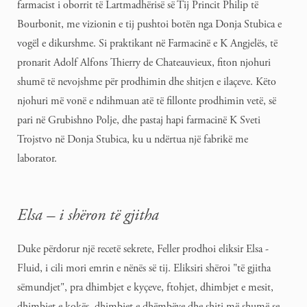
farmacist i oborrit të Lartmadhërisë së Tij Princit Philip të
Bourbonit, me vizionin e tij pushtoi botën nga Donja Stubica e
vogël e dikurshme. Si praktikant në Farmacinë e K Angjelës, të
pronarit Adolf Alfons Thierry de Chateauvieux, fiton njohuri
shumë të nevojshme për prodhimin dhe shitjen e ilaçeve. Këto
njohuri më vonë e ndihmuan atë të fillonte prodhimin vetë, së
pari në Grubishno Polje, dhe pastaj hapi farmacinë K Sveti
Trojstvo në Donja Stubica, ku u ndërtua një fabrikë me
laborator.
Elsa – i shëron të gjitha
Duke përdorur një recetë sekrete, Feller prodhoi eliksir Elsa -
Fluid, i cili mori emrin e nënës së tij. Eliksiri shëroi "të gjitha
sëmundjet", pra dhimbjet e kyçeve, ftohjet, dhimbjet e mesit,
dhimbjet e kokës, dhimbjet e dhëmbëve dhe shiti më shumë se