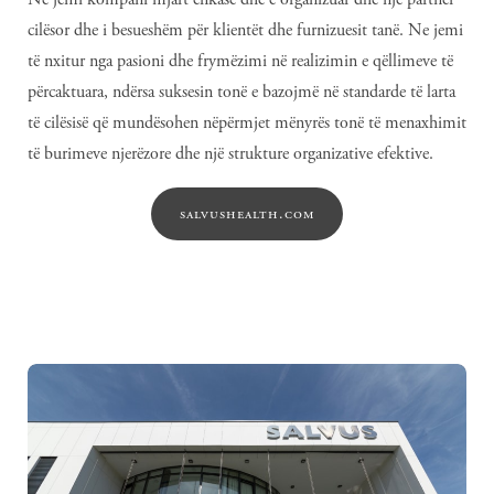
cilësor dhe i besueshëm për klientët dhe furnizuesit tanë. Ne jemi
të nxitur nga pasioni dhe frymëzimi në realizimin e qëllimeve të
përcaktuara, ndërsa suksesin tonë e bazojmë në standarde të larta
të cilësisë që mundësohen nëpërmjet mënyrës tonë të menaxhimit
të burimeve njerëzore dhe një strukture organizative efektive.
salvushealth.com