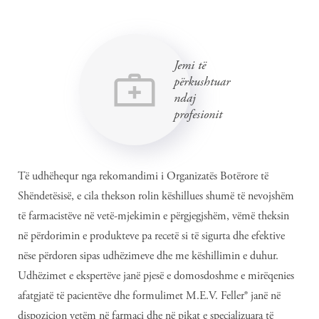
Jemi të
përkushtuar
ndaj
profesionit
Të udhëhequr nga rekomandimi i Organizatës Botërore të
Shëndetësisë, e cila thekson rolin këshillues shumë të nevojshëm
të farmacistëve në vetë-mjekimin e përgjegjshëm, vëmë theksin
në përdorimin e produkteve pa recetë si të sigurta dhe efektive
nëse përdoren sipas udhëzimeve dhe me këshillimin e duhur.
Udhëzimet e ekspertëve janë pjesë e domosdoshme e mirëqenies
afatgjatë të pacientëve dhe formulimet M.E.V. Feller® janë në
dispozicion vetëm në farmaci dhe në pikat e specializuara të