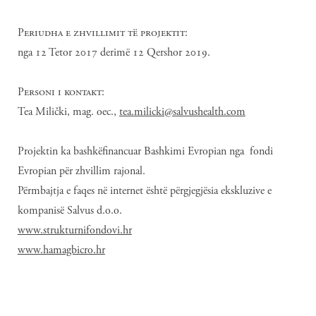
Periudha e zhvillimit të projektit:
nga 12 Tetor 2017 derimë 12 Qershor 2019.
Personi i kontakt:
Tea Milički, mag. oec.,
tea.milicki@salvushealth.com
Projektin ka bashkëfinancuar Bashkimi Evropian nga fondi
Evropian për zhvillim rajonal.
Përmbajtja e faqes në internet është përgjegjësia ekskluzive e
kompanisë Salvus d.o.o.
www.strukturnifondovi.hr
www.hamagbicro.hr