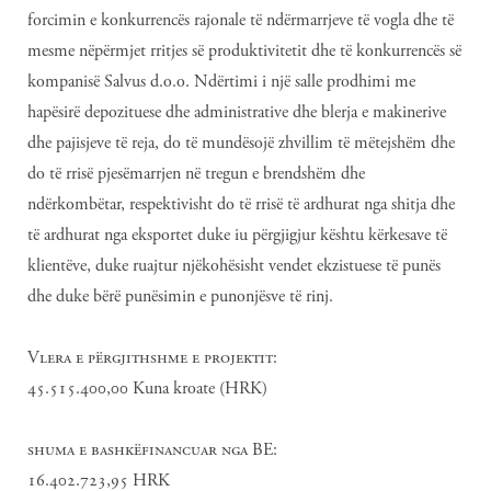
forcimin e konkurrencës rajonale të ndërmarrjeve të vogla dhe të
mesme nëpërmjet rritjes së produktivitetit dhe të konkurrencës së
kompanisë Salvus d.o.o. Ndërtimi i një salle prodhimi me
hapësirë ​​depozituese dhe administrative dhe blerja e makinerive
dhe pajisjeve të reja, do të mundësojë zhvillim të mëtejshëm dhe
do të rrisë pjesëmarrjen në tregun e brendshëm dhe
ndërkombëtar, respektivisht do të rrisë të ardhurat nga shitja dhe
të ardhurat nga eksportet duke iu përgjigjur kështu kërkesave të
klientëve, duke ruajtur njëkohësisht vendet ekzistuese të punës
dhe duke bërë punësimin e punonjësve të rinj.
Vlera e përgjithshme e projektit:
45.515.400,00 Kuna kroate (HRK)
shuma e bashkëfinancuar nga BE:
16.402.723,95 HRK