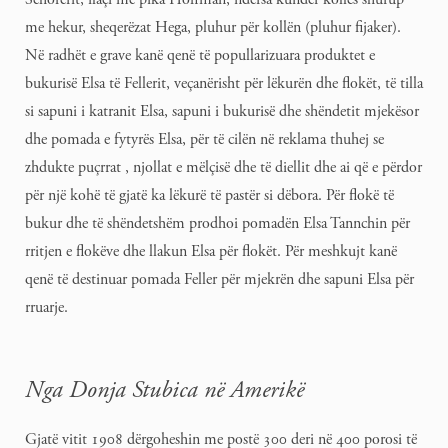
me hekur, sheqerëzat Hega, pluhur për kollën (pluhur fijaker).
Në radhët e grave kanë qenë të popullarizuara produktet e
bukurisë Elsa të Fellerit, veçanërisht për lëkurën dhe flokët, të tilla
si sapuni i katranit Elsa, sapuni i bukurisë dhe shëndetit mjekësor
dhe pomada e fytyrës Elsa, për të cilën në reklama thuhej se
zhdukte puçrrat , njollat e mëlçisë dhe të diellit dhe ai që e përdor
për një kohë të gjatë ka lëkurë të pastër si dëbora. Për flokë të
bukur dhe të shëndetshëm prodhoi pomadën Elsa Tannchin për
rritjen e flokëve dhe llakun Elsa për flokët. Për meshkujt kanë
qenë të destinuar pomada Feller për mjekrën dhe sapuni Elsa për
rruarje.
Nga Donja Stubica në Amerikë
Gjatë vitit 1908 dërgoheshin me postë 300 deri në 400 porosi të