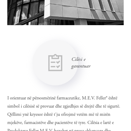
Cilësi e
garantuar
I orientuar në përsosmërinë farmaceutike, M.E.V. Feller® është
simbol i cilësisë së provuar dhe zgjedhjes së drejtë dhe të sigurtë.
Qëllimi ynë kryesor është t'ju ofrojmë vetëm më të mirën
mjekëve, farmacistëve dhe pacientëve të tyre. Cilësia e lartë e
Produkteve Feller M.E.V. bazohet në prova shkencore dhe