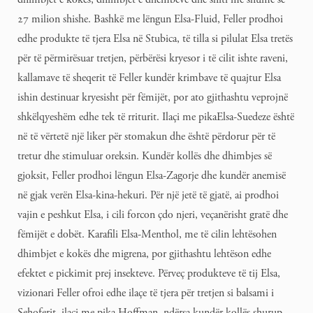
27 milion shishe. Bashkë me lëngun Elsa-Fluid, Feller prodhoi
edhe produkte të tjera Elsa në Stubica, të tilla si pilulat Elsa tretës
për të përmirësuar tretjen, përbërësi kryesor i të cilit ishte raveni,
kallamave të sheqerit të Feller kundër krimbave të quajtur Elsa
ishin destinuar kryesisht për fëmijët, por ato gjithashtu veprojnë
shkëlqyeshëm edhe tek të rriturit. Ilaçi me pikaElsa-Suedeze është
në të vërtetë një liker për stomakun dhe është përdorur për të
tretur dhe stimuluar oreksin. Kundër kollës dhe dhimbjes së
gjoksit, Feller prodhoi lëngun Elsa-Zagorje dhe kundër anemisë
në gjak verën Elsa-kina-hekuri. Për një jetë të gjatë, ai prodhoi
vajin e peshkut Elsa, i cili forcon çdo njeri, veçanërisht gratë dhe
fëmijët e dobët. Karafili Elsa-Menthol, me të cilin lehtësohen
dhimbjet e kokës dhe migrena, por gjithashtu lehtëson edhe
efektet e pickimit prej insekteve. Përveç produkteve të tij Elsa,
vizionari Feller ofroi edhe ilaçe të tjera për tretjen si balsami i
Sehoferit, ilaçi me pika Hoffman, ndërsa kundër kollës shurup